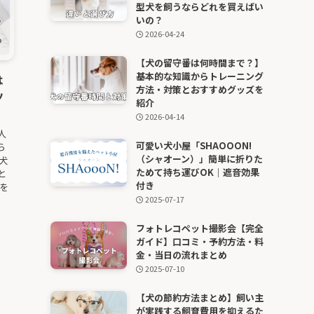
型犬を飼うならどれを買えばい
いの？
2026-04-24
【犬の留守番は何時間まで？】
基本的な知識からトレーニング
は
方法・対策とおすすめグッズを
ツ
紹介
2026-04-14
人
可愛い犬小屋「SHAOOON!
ら
（シャオーン）」簡単に折りた
犬
ためて持ち運びOK｜遮音効果
と
付き
を
2025-07-17
フォトレコペット撮影会【完全
ガイド】口コミ・予約方法・料
金・当日の流れまとめ
2025-07-10
【犬の節約方法まとめ】飼い主
が実践する飼育費用を抑えるた