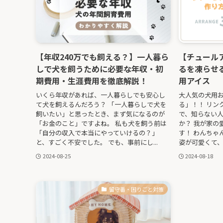
【年収240万でも飼える？】一人暮ら
【チュール
しで犬を飼うために必要な年収・初
るを凍らせ
期費用・生涯費用を徹底解説！
用アイス
いくら年収があれば、一人暮らしでも安心し
大人気の犬用お
て犬を飼えるんだろう？ 「一人暮らしで犬を
る」！！ リン
飼いたい」と思ったとき、まず気になるのが
で、知らない
「お金のこと」ですよね。 私も犬を飼う前は
か？ 我が家の
「自分の収入で本当にやっていけるの？」
す！ わんちゃ
と、すごく不安でした。 でも、事前にし...
姿が可愛くて、
2024-08-25
2024-08-18
留守番・困りごと対策