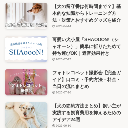
【犬の留守番は何時間まで？】基
本的な知識からトレーニング方
法・対策とおすすめグッズを紹介
2026-04-14
可愛い犬小屋「SHAOOON!（シ
ャオーン）」簡単に折りたためて
持ち運びOK｜遮音効果付き
2025-07-17
フォトレコペット撮影会【完全ガ
イド】口コミ・予約方法・料金・
当日の流れまとめ
2025-07-10
【犬の節約方法まとめ】飼い主が
実践する飼育費用を抑えるための
アイデア24選
2025-06-30